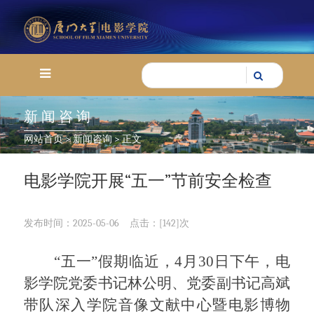
新闻咨询
网站首页
>
新闻咨询
> 正文
电影学院开展“五一”节前安全检查
发布时间：2025-05-06
点击：[
142
]次
“五一”假期临近，
4
月
30
日下午，电
影学院党委书记林公明、党委副书记高斌
带队深入学院音像文献中心暨电影博物