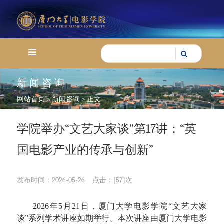
新闻咨询
网站首页
>
新闻咨询
> 正文
学院举办“文艺大家谈”第17讲：“英
国电影产业的传承与创新”
发布时间：2026-05-26
点击：[
57
]次
2026
年
5
月
21
日，厦门大学电影学院
“
文艺大家
谈
”
系列学术讲座如期举行。本次讲座由厦门大学电影