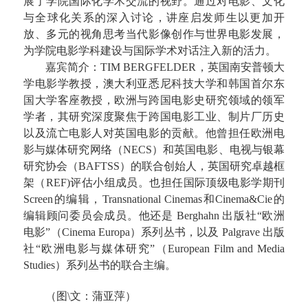
展了学院国际化学术交流的视野。通过对电影、文化
与全球化关系的深入讨论，讲座启发师生以更加开
放、多元的视角思考当代影像创作与世界电影发展，
为学院电影学科建设与国际学术对话注入新的活力。
嘉宾简介：
TIM BERGFELDER
，英国南安普顿大
学电影学教授，澳大利亚悉尼科技大学和韩国首尔东
国大学客座教授，欧洲与跨国电影史研究领域的领军
学者，其研究深度聚焦于跨国电影工业、制片厂历史
以及流亡电影人对英国电影的贡献。他曾担任欧洲电
影与媒体研究网络（
NECS
）和英国电影、电视与银幕
研究协会（
BAFTSS
）的联合创始人，英国研究卓越框
架（
REF)
评估小组成员。也担任国际顶级电影学期刊
Screen
的编辑，
Transnational Cinemas
和
Cinema&Cie
的
编辑顾问委员会成员。他还是
Berghahn
出版社
“
欧洲
电影
”
（
Cinema Europa
）系列丛书，以及
Palgrave
出版
社
“
欧洲电影与媒体研究
”
（
European Film and Media
Studies
）系列丛书的联合主编。
（图
\
文：蒲亚萍）