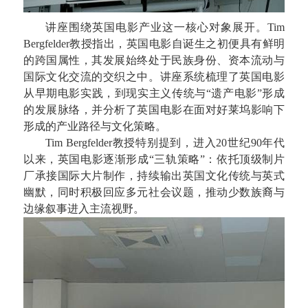
讲座围绕英国电影产业这一核心对象展开。
Tim
Bergfelder
教授指出，英国电影自诞生之初便具有鲜明
的跨国属性，其发展始终处于民族身份、资本流动与
国际文化交流的交织之中。讲座系统梳理了英国电影
从早期电影实践，到现实主义传统与
“
遗产电影
”
形成
的发展脉络，并分析了英国电影在面对好莱坞影响下
形成的产业路径与文化策略。
Tim Bergfelder
教授特别提到，进入
20
世纪
90
年代
以来，英国电影逐渐形成
“
三轨策略
”
：依托顶级制片
厂承接国际大片制作，持续输出英国文化传统与英式
幽默，同时积极回应多元社会议题，推动少数族裔与
边缘叙事进入主流视野。