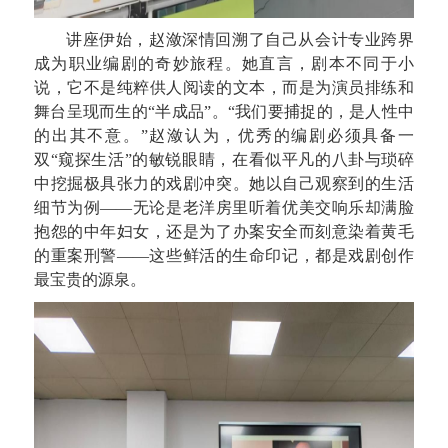
讲座伊始，赵潋深情回溯了自己从会计专业跨界
成为职业编剧的奇妙旅程。她直言，剧本不同于小
说，它不是纯粹供人阅读的文本，而是为演员排练和
舞台呈现而生的“半成品”。“我们要捕捉的，是人性中
的出其不意。”赵潋认为，优秀的编剧必须具备一
双“窥探生活”的敏锐眼睛，在看似平凡的八卦与琐碎
中挖掘极具张力的戏剧冲突。她以自己观察到的生活
细节为例——无论是老洋房里听着优美交响乐却满脸
抱怨的中年妇女，还是为了办案安全而刻意染着黄毛
的重案刑警——这些鲜活的生命印记，都是戏剧创作
最宝贵的源泉。