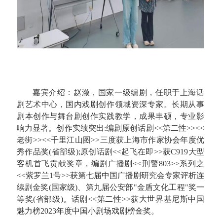
嘉宾介绍：赵潋，国家一级编剧，任职于上海话
剧艺术中心，国内戏剧创作领域资深专家。长期从事
剧本创作与舞台剧创作实践教学，成果丰硕，专业影
响力显著。创作实绩突出:编剧原创话剧<<第二性>><<
老街>><<千里江山图>>三度获上海市作家协会年度优
秀作品奖(省部级);原创话剧<<起飞在即>>获C919大型
客机首飞贡献奖章，编剧广播剧<<刑警803>>系列之
<<紫罗兰1号>>获第七届中国广播剧研究会专家评析连
续剧金奖(国家级)、第九届公安部"金盾文化工程"奖一
等奖(省部级)。话剧<<第二性>>获大世界基尼斯中国
魅力榜2023年度中国小剧场戏剧榜金奖。