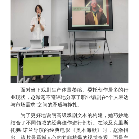
面对当下戏剧生产体量萎缩、委托创作居多的行
业现状，赵潋毫不避讳地分享了职业编剧在“个人表达
与市场需求”之间的矛盾与挣扎。
为了更好地说明高级戏剧文本的构建，她巧妙地
结合了不同领域的经典佳作进行剖析。在谈及克里斯
托弗·诺兰导演的经典电影《奥本海默》时，赵潋指
出，该片最震撼人心的并非核爆的视觉奇观，而是主