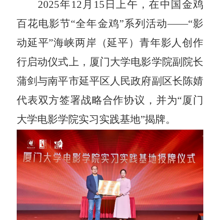
2025
年
12
月
15
日上午，在中国金鸡
百花电影节
“
全年金鸡
”
系列活动
——“
影
动延平
”
海峡两岸（延平）青年影人创作
行启动仪式上，厦门大学电影学院副院长
蒲剑与南平市延平区人民政府副区长陈婧
代表双方签署战略合作协议，并为
“
厦门
大学电影学院实习实践基地
”
揭牌。