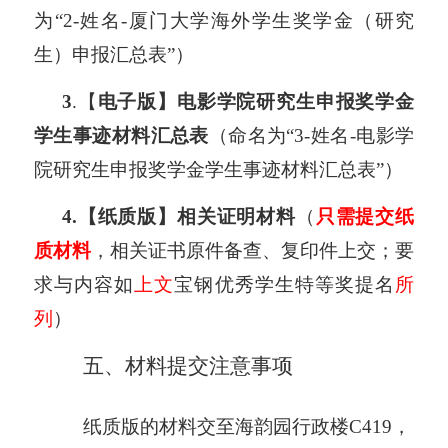
为“2-姓名-厦门大学海外学生奖学金（研究
生）申报汇总表”）
3
.
【
电子版
】
电影学院研究生申报奖学金
学生事迹材料汇总表
（命名为“3-姓名-电影学
院研究生申报奖学金学生事迹材料汇总表”）
4
.
【
纸质版
】
相关证明材料
（
只需提交纸
质材料
，相关证书原件备查、复印件上交；
要
求与内容
如
上文
宝钢优秀学生特等奖提名
所
列
）
五、
材料提交注意事项
纸质版的材料交至
海韵园行政楼
C
419
，