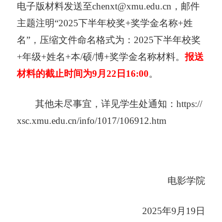
电子版材料发送
至
chenxt@xmu.edu.cn，邮件
主题注明“
2025下半年校奖+
奖学金名称+姓
名”，压缩文件命名格式为：
2025下半年校奖
+
年级+姓名+本/硕/博+奖学金名称材料。
报送
材料的截止时间为9月
22
日16
:
0
0
。
其他未尽事宜，详见学生处通知
：https://
xsc.xmu.edu.cn/in
fo/1017/106912.htm
电影学院
2025年9月19日