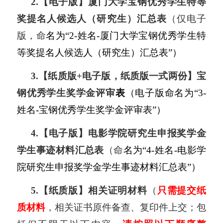
2.
【
电子版
】
厦门大学宝钢优秀学生特等
奖提名人候选人（研究生）汇总表
（仅电子
版，命
名为“2-姓名-厦门大学宝钢优秀学生特
等奖提名人候选人（研究生）汇总表”）
3.
【
纸质版+电子版，纸质版一式
两
份
】
宝
钢优秀学生奖学金评审
表
（电子版命名为“3-
姓名-宝钢优秀学生奖学金评审表”）
4.
【
电子版
】
电影学院研究生申报奖学金
学生事迹材料汇总表
（命
名为“4-姓名-
电影学
院研究生申报奖学金学生事迹材料汇总表
”）
5
.
【
纸质版
】
相关证明材料
（
只需提交纸
质材料
，相关证书原件备查、复印件上交；包